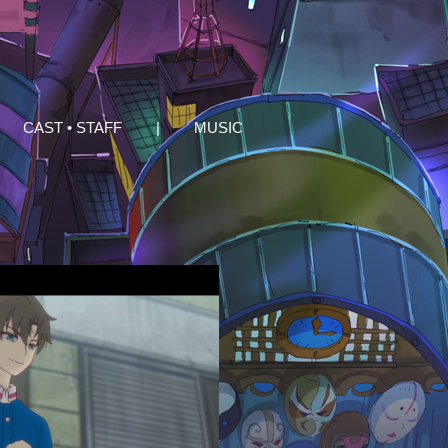
CAST • STAFF
|
MUSIC